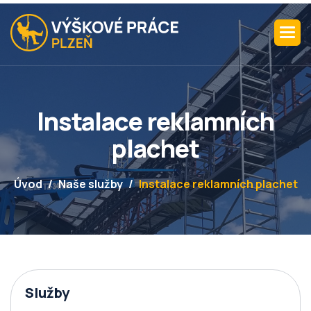
I
n
s
t
a
l
a
c
e
r
e
k
l
a
m
n
í
c
h
p
l
a
c
h
e
t
Úvod
Naše služby
Instalace reklamních plachet
Služby