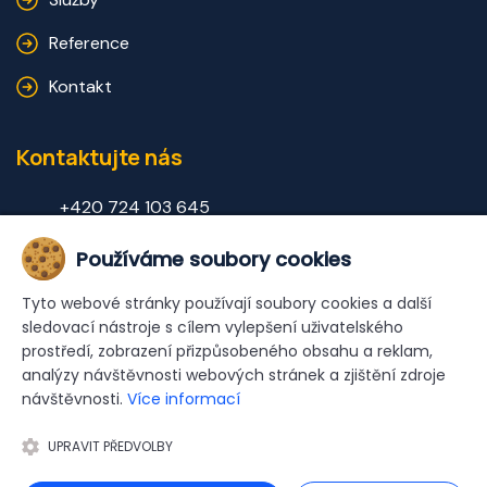
Reference
Kontakt
Kontaktujte nás
+420 724 103 645
info@vyskoveprace.cz
Používáme soubory cookies
Tyto webové stránky používají soubory cookies a další
Přijedeme za vámi, stačí se domluvit
sledovací nástroje s cílem vylepšení uživatelského
prostředí, zobrazení přizpůsobeného obsahu a reklam,
analýzy návštěvnosti webových stránek a zjištění zdroje
Copyright © 2026 Výškové práce Plzeň. Všechna práva
návštěvnosti.
Více informací
vyhrazena.
UPRAVIT PŘEDVOLBY