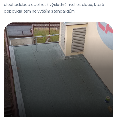
dlouhodobou odolnost výsledné hydroizolace, která
odpovídá těm nejvyšším standardům.