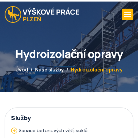
H
y
d
r
o
i
z
o
l
a
č
n
í
o
p
r
a
v
y
Úvod
Naše služby
Hydroizolační opravy
Služby
Sanace betonových věží, soklů